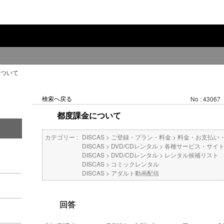
について
検索へ戻る
No : 43067
都度課金について
カテゴリー :
DISCAS
>
ご登録・プラン・料金
>
料金・お支払い
DISCAS
>
DVD/CDレンタル
>
各種サービス・サイ
DISCAS
>
DVD/CDレンタル
>
レンタル候補リスト
DISCAS
>
コミックレンタル
DISCAS
>
アダルト動画配信
回答