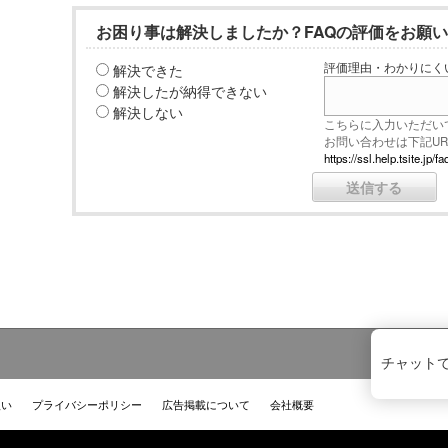
お困り事は解決しましたか？FAQの評価をお願
解決できた
評価理由・わかりにく
解決したが納得できない
解決しない
こちらに入力いただい
お問い合わせは下記U
https://ssl.help.tsite.j
チャット
扱い
プライバシーポリシー
広告掲載について
会社概要