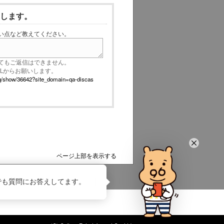
いします。
い点など教えてください。
てもご返信はできません。
RLからお願いします。
p/faq/show/36642?site_domain=qa-discas
ページ上部を表示する
でも質問にお答えしてます。