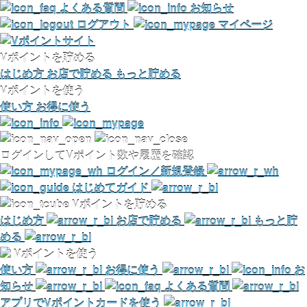
よくある質問
お知らせ
ログアウト
マイページ
Vポイントを貯める
はじめ方
お店で貯める
もっと貯める
Vポイントを使う
使い方
お得に使う
ログインしてVポイント数や履歴を確認
ログイン／新規登録
はじめてガイド
Vポイントを貯める
はじめ方
お店で貯める
もっと貯
める
Vポイントを使う
使い方
お得に使う
お
知らせ
よくある質問
アプリでVポイントカードを使う