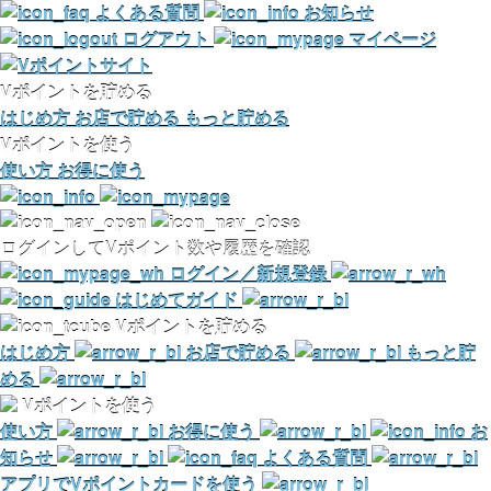
よくある質問
お知らせ
ログアウト
マイページ
Vポイントを貯める
はじめ方
お店で貯める
もっと貯める
Vポイントを使う
使い方
お得に使う
ログインしてVポイント数や履歴を確認
ログイン／新規登録
はじめてガイド
Vポイントを貯める
はじめ方
お店で貯める
もっと貯
める
Vポイントを使う
使い方
お得に使う
お
知らせ
よくある質問
アプリでVポイントカードを使う