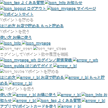
よくある質問
お知らせ
ログアウト
マイページ
Vポイントを貯める
はじめ方
お店で貯める
もっと貯める
Vポイントを使う
使い方
お得に使う
ログインしてVポイント数や履歴を確認
ログイン／新規登録
はじめてガイド
Vポイントを貯める
はじめ方
お店で貯める
もっと貯
める
Vポイントを使う
使い方
お得に使う
お
知らせ
よくある質問
アプリでVポイントカードを使う