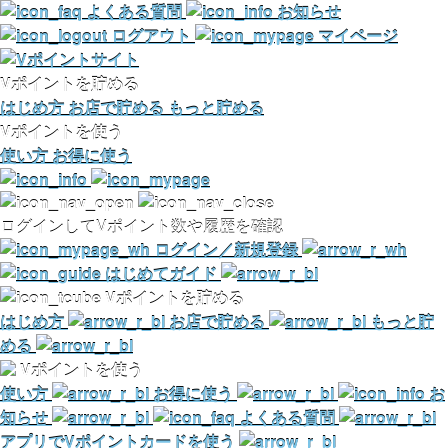
よくある質問
お知らせ
ログアウト
マイページ
Vポイントを貯める
はじめ方
お店で貯める
もっと貯める
Vポイントを使う
使い方
お得に使う
ログインしてVポイント数や履歴を確認
ログイン／新規登録
はじめてガイド
Vポイントを貯める
はじめ方
お店で貯める
もっと貯
める
Vポイントを使う
使い方
お得に使う
お
知らせ
よくある質問
アプリでVポイントカードを使う