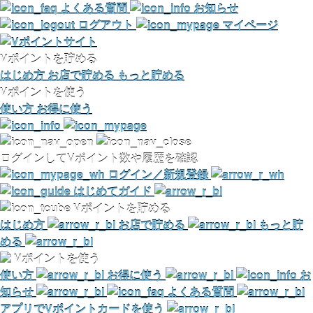
よくある質問
お知らせ
ログアウト
マイページ
Vポイントを貯める
はじめ方
お店で貯める
もっと貯める
Vポイントを使う
使い方
お得に使う
ログインしてVポイント数や履歴を確認
ログイン／新規登録
はじめてガイド
Vポイントを貯める
はじめ方
お店で貯める
もっと貯
める
Vポイントを使う
使い方
お得に使う
お
知らせ
よくある質問
アプリでVポイントカードを使う