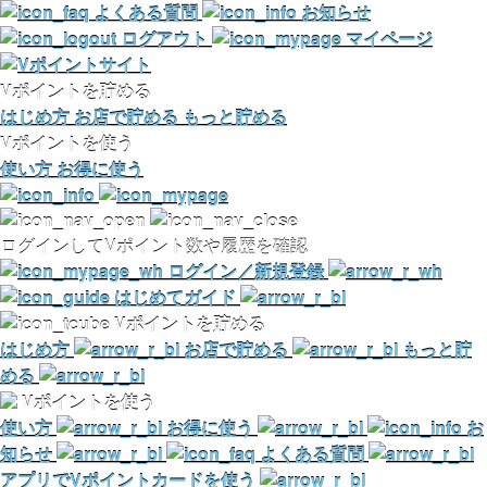
よくある質問
お知らせ
ログアウト
マイページ
Vポイントを貯める
はじめ方
お店で貯める
もっと貯める
Vポイントを使う
使い方
お得に使う
ログインしてVポイント数や履歴を確認
ログイン／新規登録
はじめてガイド
Vポイントを貯める
はじめ方
お店で貯める
もっと貯
める
Vポイントを使う
使い方
お得に使う
お
知らせ
よくある質問
アプリでVポイントカードを使う