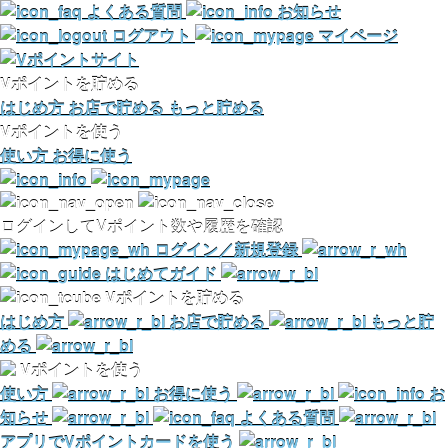
よくある質問
お知らせ
ログアウト
マイページ
Vポイントを貯める
はじめ方
お店で貯める
もっと貯める
Vポイントを使う
使い方
お得に使う
ログインしてVポイント数や履歴を確認
ログイン／新規登録
はじめてガイド
Vポイントを貯める
はじめ方
お店で貯める
もっと貯
める
Vポイントを使う
使い方
お得に使う
お
知らせ
よくある質問
アプリでVポイントカードを使う