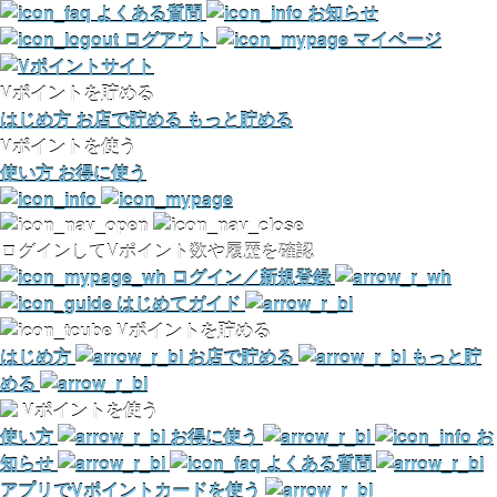
よくある質問
お知らせ
ログアウト
マイページ
Vポイントを貯める
はじめ方
お店で貯める
もっと貯める
Vポイントを使う
使い方
お得に使う
ログインしてVポイント数や履歴を確認
ログイン／新規登録
はじめてガイド
Vポイントを貯める
はじめ方
お店で貯める
もっと貯
める
Vポイントを使う
使い方
お得に使う
お
知らせ
よくある質問
アプリでVポイントカードを使う