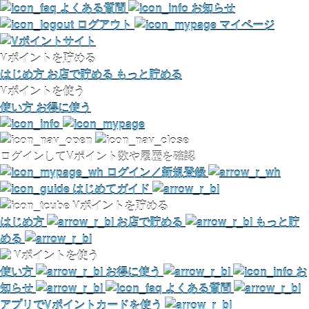
よくある質問
お知らせ
ログアウト
マイページ
Vポイントを貯める
はじめ方
お店で貯める
もっと貯める
Vポイントを使う
使い方
お得に使う
ログインしてVポイント数や履歴を確認
ログイン／新規登録
はじめてガイド
Vポイントを貯める
はじめ方
お店で貯める
もっと貯
める
Vポイントを使う
使い方
お得に使う
お
知らせ
よくある質問
アプリでVポイントカードを使う