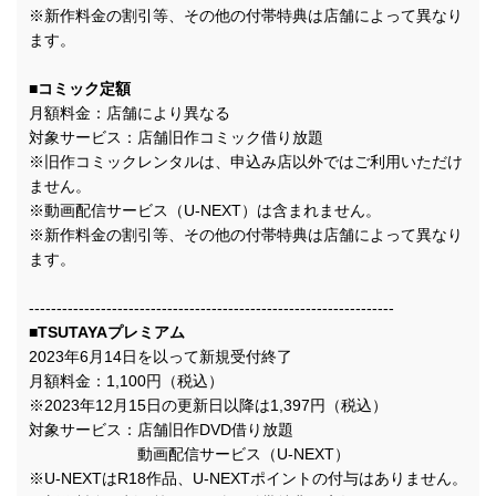
※新作料金の割引等、その他の付帯特典は店舗によって異なり
ます。
■コミック定額
月額料金：店舗により異なる
対象サービス：店舗旧作コミック借り放題
※旧作コミックレンタルは、申込み店以外ではご利用いただけ
ません。
※動画配信サービス（U-NEXT）は含まれません。
※新作料金の割引等、その他の付帯特典は店舗によって異なり
ます。
------------------------------------------------------------------
■TSUTAYAプレミアム
2023年6月14日を以って新規受付終了
月額料金：1,100円（税込）
※2023年12月15日の更新日以降は1,397円（税込）
対象サービス：店舗旧作DVD借り放題
動画配信サービス（U-NEXT）
※U-NEXTはR18作品、U-NEXTポイントの付与はありません。