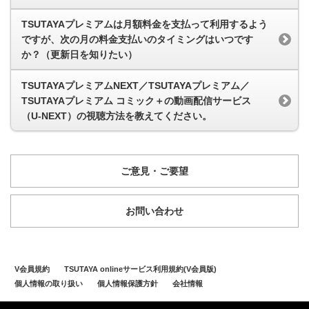
TSUTAYAプレミアムは月額料金を支払って利用するよう
ですが、次の月の料金支払いのタイミングはいつです
か？（更新日を知りたい）
TSUTAYAプレミアムNEXT／TSUTAYAプレミアム／
TSUTAYAプレミアム コミック＋の動画配信サービス
（U-NEXT）の視聴方法を教えてください。
ご意見・ご要望
お問い合わせ
V会員規約
TSUTAYA onlineサービス利用規約(V会員版)
個人情報の取り扱い
個人情報保護方針
会社情報