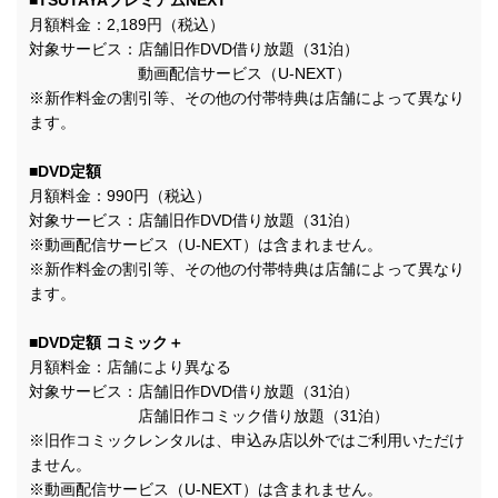
■TSUTAYAプレミアムNEXT
月額料金：2,189円（税込）
対象サービス：店舗旧作DVD借り放題（31泊）
動画配信サービス（U-NEXT）
※新作料金の割引等、その他の付帯特典は店舗によって異なり
ます。
■DVD定額
月額料金：990円（税込）
対象サービス：店舗旧作DVD借り放題（31泊）
※動画配信サービス（U-NEXT）は含まれません。
※新作料金の割引等、その他の付帯特典は店舗によって異なり
ます。
■DVD定額 コミック＋
月額料金：店舗により異なる
対象サービス：店舗旧作DVD借り放題（31泊）
店舗旧作コミック借り放題（31泊）
※旧作コミックレンタルは、申込み店以外ではご利用いただけ
ません。
※動画配信サービス（U-NEXT）は含まれません。