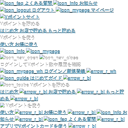
よくある質問
お知らせ
ログアウト
マイページ
Vポイントを貯める
はじめ方
お店で貯める
もっと貯める
Vポイントを使う
使い方
お得に使う
ログインしてVポイント数や履歴を確認
ログイン／新規登録
はじめてガイド
Vポイントを貯める
はじめ方
お店で貯める
もっと貯
める
Vポイントを使う
使い方
お得に使う
お
知らせ
よくある質問
アプリでVポイントカードを使う