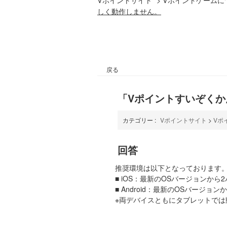
しく動作しません。
戻る
「Vポイントすいぞく
カテゴリー :
Vポイントサイト
>
Vポ
回答
推奨環境は以下となっております。
■ iOS：最新のOSバージョンから
■ Android：最新のOSバージョ
※両デバイスともにタブレットでは