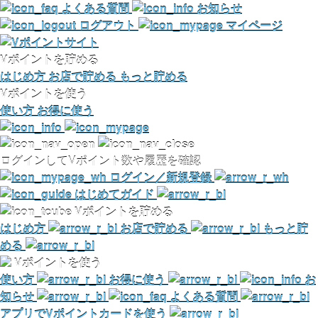
よくある質問
お知らせ
ログアウト
マイページ
Vポイントを貯める
はじめ方
お店で貯める
もっと貯める
Vポイントを使う
使い方
お得に使う
ログインしてVポイント数や履歴を確認
ログイン／新規登録
はじめてガイド
Vポイントを貯める
はじめ方
お店で貯める
もっと貯
める
Vポイントを使う
使い方
お得に使う
お
知らせ
よくある質問
アプリでVポイントカードを使う