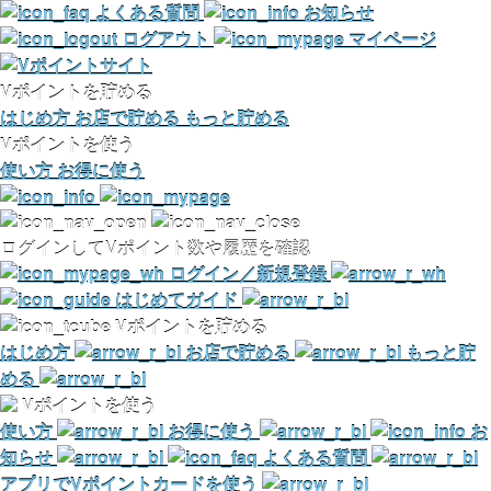
よくある質問
お知らせ
ログアウト
マイページ
Vポイントを貯める
はじめ方
お店で貯める
もっと貯める
Vポイントを使う
使い方
お得に使う
ログインしてVポイント数や履歴を確認
ログイン／新規登録
はじめてガイド
Vポイントを貯める
はじめ方
お店で貯める
もっと貯
める
Vポイントを使う
使い方
お得に使う
お
知らせ
よくある質問
アプリでVポイントカードを使う