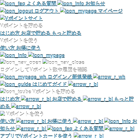
よくある質問
お知らせ
ログアウト
マイページ
Vポイントを貯める
はじめ方
お店で貯める
もっと貯める
Vポイントを使う
使い方
お得に使う
ログインしてVポイント数や履歴を確認
ログイン／新規登録
はじめてガイド
Vポイントを貯める
はじめ方
お店で貯める
もっと貯
める
Vポイントを使う
使い方
お得に使う
お
知らせ
よくある質問
アプリでVポイントカードを使う