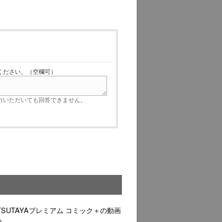
ださい。（空欄可）
いただいても回答できません。
／TSUTAYAプレミアム コミック＋の動画
い。