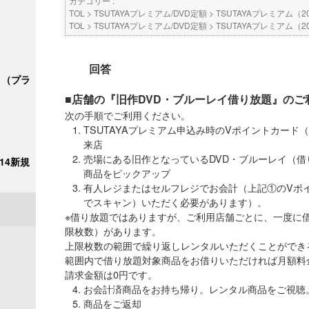
カテゴリー :
TOL
>
TSUTAYAプレミアム/DVD定額
>
TSUTAYAプレミアム（2
TOL
>
TSUTAYAプレミアム/DVD定額
>
TSUTAYAプレミアム（2
回答
ク＋（プラ
■店舗の『旧作DVD・ブルーレイ借り放題』のご
次の手順でご利用ください。
TSUTAYAプレミアム申込み時のVポイントカード
来店
売場にある旧作となっているDVD・ブルーレイ（
/14新規
商品をピックアップ
有人レジまたはセルフレジでお会計（上記①のVポ
でスキャン）いただく必要があります）。
※借り放題ではありますが、ご利用店舗ごとに、一度に
限枚数）があります。
上限枚数の範囲で繰り返しレンタルいただくことができ
範囲内で借り放題対象商品をお借りいただければ月額料
請求金額は0円です。
お会計済商品をお持ち帰り。レンタル商品をご視聴
商品をご返却