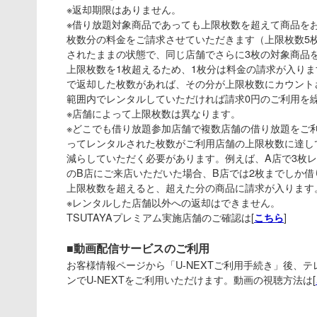
※返却期限はありません。
※借り放題対象商品であっても上限枚数を超えて商品を
枚数分の料金をご請求させていただきます（上限枚数5
されたままの状態で、同じ店舗でさらに3枚の対象商品
上限枚数を1枚超えるため、1枚分は料金の請求が入り
で返却した枚数があれば、その分が上限枚数にカウント
範囲内でレンタルしていただければ請求0円のご利用を
※店舗によって上限枚数は異なります。
※どこでも借り放題参加店舗で複数店舗の借り放題をご
ってレンタルされた枚数がご利用店舗の上限枚数に達し
減らしていただく必要があります。例えば、A店で3枚
のB店にご来店いただいた場合、B店では2枚までしか
上限枚数を超えると、超えた分の商品に請求が入ります
※レンタルした店舗以外への返却はできません。
TSUTAYAプレミアム実施店舗のご確認は[
]
こちら
■動画配信サービスのご利用
お客様情報ページから「U-NEXTご利用手続き」後、
ンでU-NEXTをご利用いただけます。動画の視聴方法は[