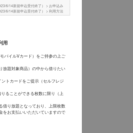
023/6/14新規申込受付終了）
>
お申込み
023/6/14新規申込受付終了）
>
利用方法
利用
（モバイルVカード）をご持参の上ご
借り放題対象商品）の中から借りたい
イントカードをご提示（セルフレジ
借りることができる枚数に限り（上
る借り放題となっており、上限枚数
金をお支払いいただいていますので
。