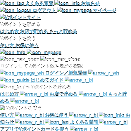
よくある質問
お知らせ
ログアウト
マイページ
Vポイントを貯める
はじめ方
お店で貯める
もっと貯める
Vポイントを使う
使い方
お得に使う
ログインしてVポイント数や履歴を確認
ログイン／新規登録
はじめてガイド
Vポイントを貯める
はじめ方
お店で貯める
もっと貯
める
Vポイントを使う
使い方
お得に使う
お
知らせ
よくある質問
アプリでVポイントカードを使う