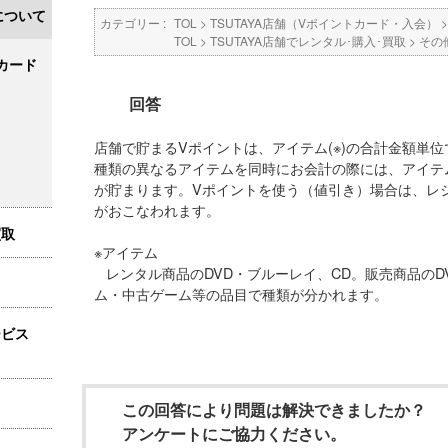
について
カテゴリー :
TOL
>
TSUTAYA店舗（Vポイントカード・入会）
TOL
>
TSUTAYA店舗でレンタル･購入･買取
>
その
カード
回答
店舗で貯まるVポイントは、アイテム(※)の合計金額単
種類の異なるアイテムを同時にお会計の際には、アイテ
が貯まります。Vポイントを使う（値引き）場合は、レ
がおこなわれます。
買取
※アイテム
レンタル商品のDVD・ブルーレイ、CD。販売商品のD
ム・中古ゲーム等の品目で種類が分かれます。
ービス
この回答により問題は解決できましたか？
アンケートにご協力ください。