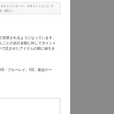
>
Vポイントカード、Vポイントについて
他（購入）
位で加算されるようになっています。
ムごとの合計金額に対してポイント
ジで読ませたアイテムの順に値引き
VD・ブルーレイ、CD、新品ゲー