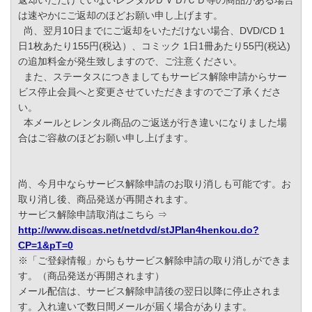
返却いただけていないレンタルＤＶＤ/ＣＤ等の商品がある場合
は速やかにご返却のほどお願い申し上げます。
尚、翌月10日までにご返却をいただけない場合、DVD/CD 1
日1枚あたり155円(税込）、コミック 1日1冊あたり55円(税込)
の追加料金が発生致しますので、ご注意ください。
また、ステータスにつきましてもサービス解除申請からサー
ビス停止会員へと変更させていただきますのでご了承くださ
い。
本メールとレンタル商品のご返送が行き違いになりました場
合はご容赦のほどお願い申し上げます。
尚、今月中ならサービス解除申請のお取り消しも可能です。お
取り消し後、商品発送が再開されます。
サービス解除申請取消はこちら ⇒
http://www.discas.net/netdvd/stJPlan4henkou.do?
CP=1&pT=0
※「ご登録情報」からもサービス解除申請の取り消しができま
す。（商品発送が再開されます）
メール配信は、サービス解除申請後の翌日以降に停止されま
す。入れ違いで数日間メールが届く場合があります。