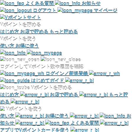
よくある質問
お知らせ
ログアウト
マイページ
Vポイントを貯める
はじめ方
お店で貯める
もっと貯める
Vポイントを使う
使い方
お得に使う
ログインしてVポイント数や履歴を確認
ログイン／新規登録
はじめてガイド
Vポイントを貯める
はじめ方
お店で貯める
もっと貯
める
Vポイントを使う
使い方
お得に使う
お
知らせ
よくある質問
アプリでVポイントカードを使う