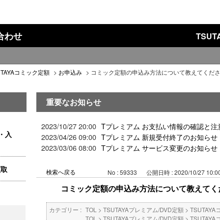
い合わせ
TSU
UTAYAコミック定額
>
お申込み
>
コミック定額の申込み方法について教えてくだ
重要なお知らせ
2023/10/27 20:00
Tプレミアム お支払い情報の確認と注
・入
2023/04/26 09:00
Tプレミアム 新規受付終了のお知らせ
2023/03/06 08:00
Tプレミアム サービス変更のお知らせ
買取
検索へ戻る
No : 59333
公開日時 : 2020/10/27 10:0
コミック定額の申込み方法について教えてく
カテゴリー :
TOL
>
TSUTAYAプレミアム/DVD定額
>
TSUTAY
TOL
>
TSUTAYAプレミアム/DVD定額
>
TSUTAY