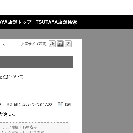
TAYA店舗トップ
TSUTAYA店舗検索
さい。
文字サイズ変更
意点について
0
更新日時 : 2024/04/28 17:00
印刷
ださい。
Aコミック定額
>
お申込み
Aコミック定額
>
サービス内容