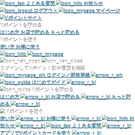
よくある質問
お知らせ
ログアウト
マイページ
Vポイントを貯める
はじめ方
お店で貯める
もっと貯める
Vポイントを使う
使い方
お得に使う
ログインしてVポイント数や履歴を確認
ログイン／新規登録
はじめてガイド
Vポイントを貯める
はじめ方
お店で貯める
もっと貯
める
Vポイントを使う
使い方
お得に使う
お
知らせ
よくある質問
アプリでVポイントカードを使う