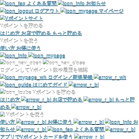
よくある質問
お知らせ
ログアウト
マイページ
Vポイントを貯める
はじめ方
お店で貯める
もっと貯める
Vポイントを使う
使い方
お得に使う
ログインしてVポイント数や履歴を確認
ログイン／新規登録
はじめてガイド
Vポイントを貯める
はじめ方
お店で貯める
もっと貯
める
Vポイントを使う
使い方
お得に使う
お
知らせ
よくある質問
アプリでVポイントカードを使う