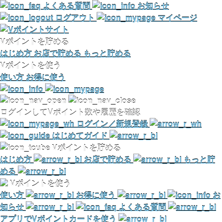
よくある質問
お知らせ
ログアウト
マイページ
Vポイントを貯める
はじめ方
お店で貯める
もっと貯める
Vポイントを使う
使い方
お得に使う
ログインしてVポイント数や履歴を確認
ログイン／新規登録
はじめてガイド
Vポイントを貯める
はじめ方
お店で貯める
もっと貯
める
Vポイントを使う
使い方
お得に使う
お
知らせ
よくある質問
アプリでVポイントカードを使う