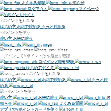
よくある質問
お知らせ
ログアウト
マイページ
Vポイントを貯める
はじめ方
お店で貯める
もっと貯める
Vポイントを使う
使い方
お得に使う
ログインしてVポイント数や履歴を確認
ログイン／新規登録
はじめてガイド
Vポイントを貯める
はじめ方
お店で貯める
もっと貯
める
Vポイントを使う
使い方
お得に使う
お
知らせ
よくある質問
アプリでVポイントカードを使う