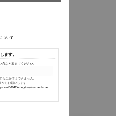
について
いします。
い点など教えてください。
てもご返信はできません。
RLからお願いします。
p/faq/show/36642?site_domain=qa-discas