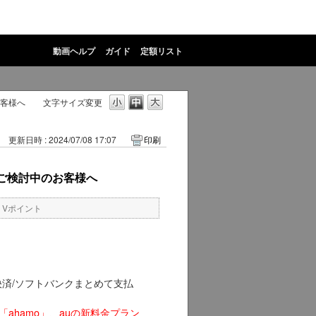
動画ヘルプ
ガイド
定額リスト
お客様へ
文字サイズ変更
更新日時 : 2024/07/08 17:07
印刷
ンをご検討中のお客様へ
・Vポイント
たん決済/ソフトバンクまとめて支払
「ahamo」、auの新料金プラン