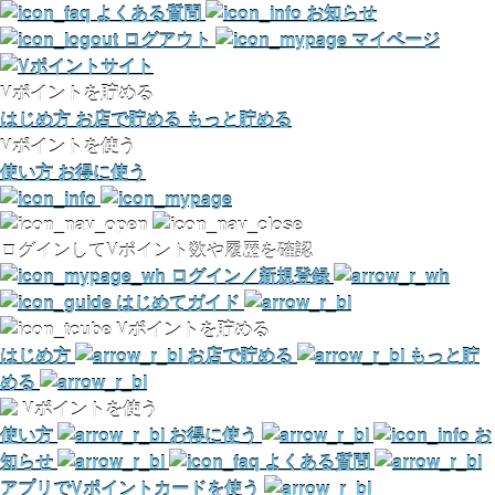
よくある質問
お知らせ
ログアウト
マイページ
Vポイントを貯める
はじめ方
お店で貯める
もっと貯める
Vポイントを使う
使い方
お得に使う
ログインしてVポイント数や履歴を確認
ログイン／新規登録
はじめてガイド
Vポイントを貯める
はじめ方
お店で貯める
もっと貯
める
Vポイントを使う
使い方
お得に使う
お
知らせ
よくある質問
アプリでVポイントカードを使う