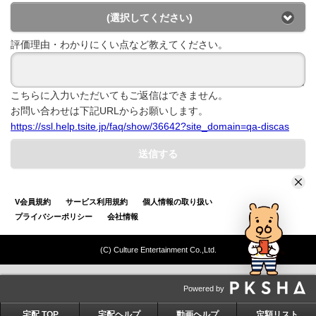
(選択してください)
評価理由・わかりにくい点など教えてください。
こちらに入力いただいてもご返信はできません。
お問い合わせは下記URLからお願いします。
https://ssl.help.tsite.jp/faq/show/36642?site_domain=qa-discas
送信する
V会員規約
サービス利用規約
個人情報の取り扱い
プライバシーポリシー
会社情報
(C) Culture Entertainment Co.,Ltd.
Powered by
宅配 TOP
宅配ヘルプ
動画ヘルプ
定額リスト