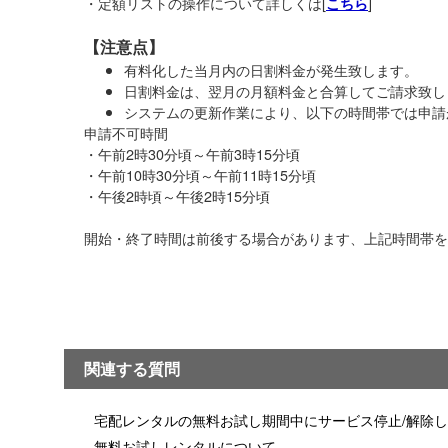
・定額リストの操作について詳しくは[
]
こちら
【注意点】
有料化した当月内の日割料金が発生致します。
日割料金は、翌月の月額料金と合算してご請求致し
システムの更新作業により、以下の時間帯では申請
申請不可時間
・午前2時30分頃～午前3時15分頃
・午前10時30分頃～午前11時15分頃
・午後2時頃～午後2時15分頃
開始・終了時間は前後する場合があります、上記時間帯を
関連する質問
宅配レンタルの無料お試し期間中にサービス停止/解除
無料お試しレンタルについて