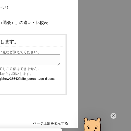
たい）
（退会）」の違い・比較表
いします。
い点など教えてください。
てもご返信はできません。
RLからお願いします。
p/faq/show/36642?site_domain=qa-discas
ページ上部を表示する