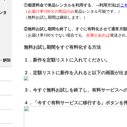
。→
[
①都度料金で単品レンタルを利用する
利用方法は
こ
（
お届け率100％の商品のみ
単品レンタル可能です。）
ンタ
（無料お試し期間は継続します。）
②無料お試し期間を終了し、すぐに有料化させて通常月額
（
お届け率100％でない場合でも、
在庫があれば
発送され
無料お試し期間をすぐ有料化する方法
１．新作を定額リストに入れてください。
・解除
２．定額リストに新作を入れると以下の画面が出
３．今すぐ無料お試しを終了し、有料サービスへ
４．「今すぐ有料サービスに移行する」ボタンを