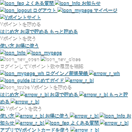
よくある質問
お知らせ
ログアウト
マイページ
Vポイントを貯める
はじめ方
お店で貯める
もっと貯める
Vポイントを使う
使い方
お得に使う
ログインしてVポイント数や履歴を確認
ログイン／新規登録
はじめてガイド
Vポイントを貯める
はじめ方
お店で貯める
もっと貯
める
Vポイントを使う
使い方
お得に使う
お
知らせ
よくある質問
アプリでVポイントカードを使う