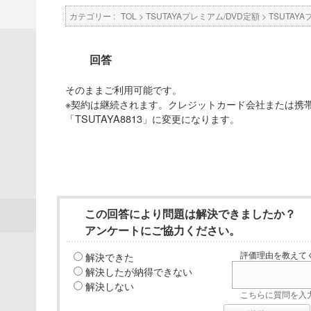
カテゴリー :
TOL
>
TSUTAYAプレミアム/DVD定額
>
TSUTAYA
回答
そのままご利用可能です。
※契約は継続されます。クレジットカード会社または携
「TSUTAYA8813」に変更になります。
この回答により問題は解決できましたか？
アンケートにご協力ください。
解決できた
評価理由を教えてく
解決したが納得できない
解決しない
こちらに質問を入力