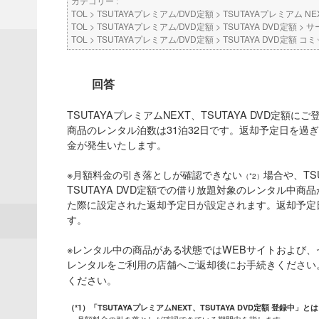
カテゴリー :
TOL
>
TSUTAYAプレミアム/DVD定額
>
TSUTAYAプレミアム NE
TOL
>
TSUTAYAプレミアム/DVD定額
>
TSUTAYA DVD定額
>
サ
TOL
>
TSUTAYAプレミアム/DVD定額
>
TSUTAYA DVD定額 
回答
TSUTAYAプレミアムNEXT、TSUTAYA DVD定額にご
商品のレンタル泊数は31泊32日です。返却予定日を過
金が発生いたします。
※月額料金の引き落としが確認できない
場合や、TS
（*2）
TSUTAYA DVD定額での借り放題対象のレンタル中
た際に設定された返却予定日が設定されます。返却予定
す。
※レンタル中の商品がある状態ではWEBサイトおよび
レンタルをご利用の店舗へご返却後にお手続きください
ください。
（*1）「TSUTAYAプレミアムNEXT、TSUTAYA DVD定額 登録中」とは