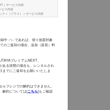
XT
>
サービス内容
ービス内容
コミック＋（プラス）
>
サービス内容
登録中
であれば、借り放題対象
（*1）
ぎてのご返却の場合、追加（延長）料
UTAYAプレミアムNEXT、
商品がある状態の場合も、レンタルされ
日までにご返却をお願いいたしま
、セルフレジでの解約はできません。
。解約については[
]もご確認
こちら