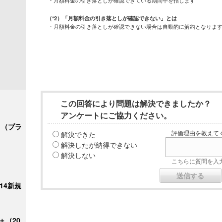
・月額料金の引き落としが確認できている期間中を指します
（*2）「月額料金の引き落としが確認できない」とは
・月額料金の引き落としが確認できない場合は自動的に解約となりま
この回答により問題は解決できましたか？
アンケートにご協力ください。
ク＋（プラ
解決できた
評価理由を教えてく
解決したが納得できない
解決しない
こちらに質問を入力
/14新規
＋（20