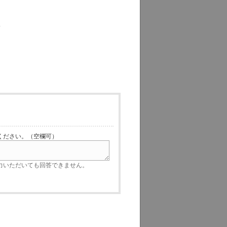
す
ださい。（空欄可）
いただいても回答できません。