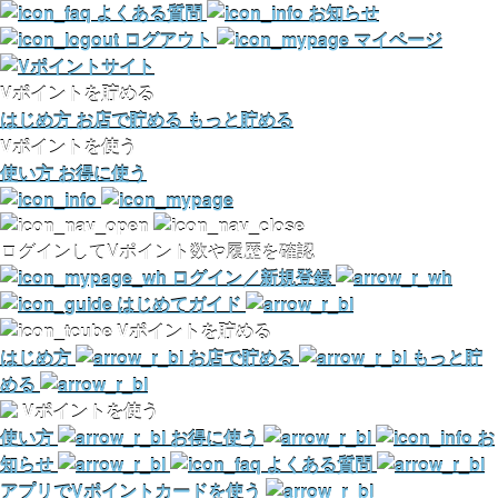
よくある質問
お知らせ
ログアウト
マイページ
Vポイントを貯める
はじめ方
お店で貯める
もっと貯める
Vポイントを使う
使い方
お得に使う
ログインしてVポイント数や履歴を確認
ログイン／新規登録
はじめてガイド
Vポイントを貯める
はじめ方
お店で貯める
もっと貯
める
Vポイントを使う
使い方
お得に使う
お
知らせ
よくある質問
アプリでVポイントカードを使う