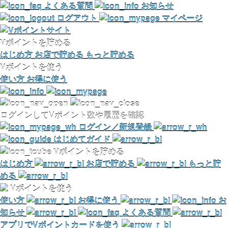
よくある質問
お知らせ
ログアウト
マイページ
Vポイントを貯める
はじめ方
お店で貯める
もっと貯める
Vポイントを使う
使い方
お得に使う
ログインしてVポイント数や履歴を確認
ログイン／新規登録
はじめてガイド
Vポイントを貯める
はじめ方
お店で貯める
もっと貯
める
Vポイントを使う
使い方
お得に使う
お
知らせ
よくある質問
アプリでVポイントカードを使う