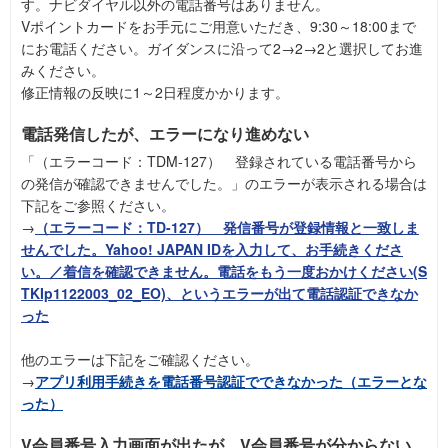
す。ナビダイヤル以外の電話番号はありません。
Vポイントカードをお手元にご用意いただき、9:30～18:00まで
にお電話ください。ガイダンスに沿って2→2→2と選択してお進
みください。
修正情報の反映に1～2日程度かかります。
電話発信したが、エラーになり進めない
「（エラーコード：TDM-127） 登録されている電話番号から
の発信が確認できませんでした。」のエラーが表示される場合は
下記をご参照ください。
→
（エラーコード：TD-127） 発信番号が登録情報と一致しま
せんでした。Yahoo! JAPAN IDを入力して、お手続きくださ
い。／着信を確認できません。電話をもう一度おかけください(S
TKIp1122003_02_EO)、というエラーが出て電話認証できなか
った
他のエラーは下記をご確認ください。
→
アプリ利用手続きを電話番号認証でできなかった（エラーとな
った）
V会員番号入力画面が出たが、V会員番号が分からない