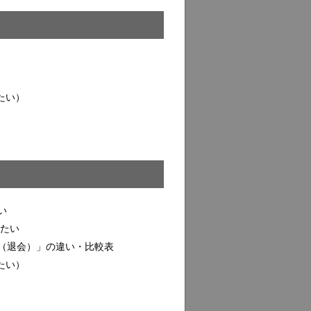
たい）
い
したい
（退会）」の違い・比較表
たい）