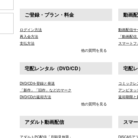
ご登録・プラン・料金
動画配
こちら
ログイン方法
動画配信サ
再入会方法
「動画配信
支払方法
スマートフ
他の質問を見る
宅配レンタル（DVD/CD）
宅配レ
DVD/CDを登録と発送
コミックレ
「新作」「旧作」などのマーク
アンビタッ
DVD/CDの返却方法
返却期限と
他の質問を見る
アダルト動画配信
スマー
アダルトPC配信「月額見放題」
DISCAS