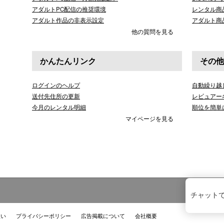
アダルトPC配信の推奨環境
レンタル商
アダルト作品の非表示設定
アダルト商
他の質問を見る
かんたんリンク
その他
ログインのヘルプ
自動繰り越
送付先住所の更新
レビュアー
今月のレンタル明細
順位を簡単
マイページを見る
チャット
扱い
プライバシーポリシー
広告掲載について
会社概要