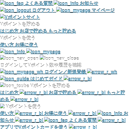
よくある質問
お知らせ
ログアウト
マイページ
Vポイントを貯める
はじめ方
お店で貯める
もっと貯める
Vポイントを使う
使い方
お得に使う
ログインしてVポイント数や履歴を確認
ログイン／新規登録
はじめてガイド
Vポイントを貯める
はじめ方
お店で貯める
もっと貯
める
Vポイントを使う
使い方
お得に使う
お
知らせ
よくある質問
アプリでVポイントカードを使う