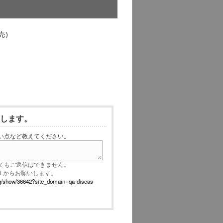
売）
いします。
い点など教えてください。
てもご返信はできません。
RLからお願いします。
p/faq/show/36642?site_domain=qa-discas