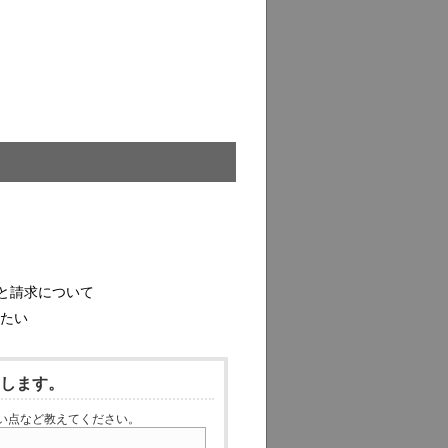
]
と請求について
したい
いします。
い点など教えてください。