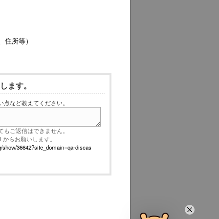
、住所等）
いします。
い点など教えてください。
てもご返信はできません。
RLからお願いします。
p/faq/show/36642?site_domain=qa-discas