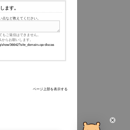
いします。
い点など教えてください。
てもご返信はできません。
RLからお願いします。
p/faq/show/36642?site_domain=qa-discas
ページ上部を表示する