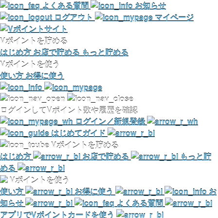
よくある質問
お知らせ
ログアウト
マイページ
Vポイントを貯める
はじめ方
お店で貯める
もっと貯める
Vポイントを使う
使い方
お得に使う
ログインしてVポイント数や履歴を確認
ログイン／新規登録
はじめてガイド
Vポイントを貯める
はじめ方
お店で貯める
もっと貯
める
Vポイントを使う
使い方
お得に使う
お
知らせ
よくある質問
アプリでVポイントカードを使う