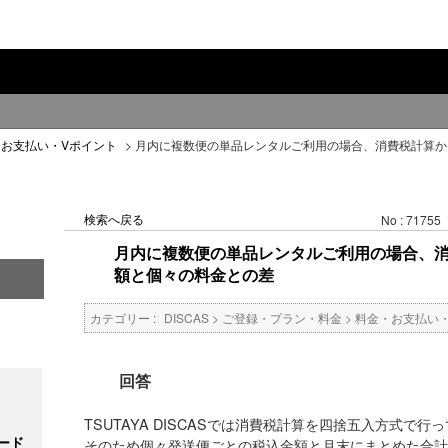
・お支払い・Vポイント
>
月内に複数便の単品レンタルご利用の場合、消費税計算か
検索へ戻る
No : 71755
月内に複数便の単品レンタルご利用の場合、
額と個々の料金との差
カテゴリー :
DISCAS
>
ご登録・プラン・料金
>
料金・お支払い
回答
TSUTAYA DISCASでは消費税計算を四捨五入方式で行
ード
そのため個々発送便ごとの税込金額と月末にまとめた合計