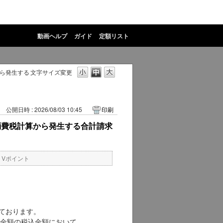
動画ヘルプ
ガイド
定額リスト
ら発生する
文字サイズ変更
公開日時 : 2026/08/03 10:45
印刷
消費税計算から発生する合計請求
・Vポイント
っております。
金額の税込金額において、