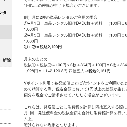
1円以上の差異が生じる場合がございます。
ンタ
例）月に2便の単品レンタルご利用の場合
①●月1日 単品レンタル旧作DVD6枚＋送料 （100円ｘ6枚＋
1,060円
②●月5日 単品レンタル旧作DVD6枚＋送料 （100円ｘ6枚＋
1,060円
①＋②＝税込2,120円
月末のまとめ
・解除
税抜①＋税抜②＝100円ｘ6枚＋364円＋100円ｘ6枚＋364
1,928円ｘ1.1=2,120.8円 四捨五入→
税込2,121円
Vポイント利用：各発送便ごとにVポイントをご利用いた
めて精算する際、税込金額において1円以上の差額が生じ
額分を現金でご請求させていただく場合がございます。
これらは、発送便ごとに消費税を計算し四捨五入する際に
月1回、発送便料金の税抜金額を合計し消費税計算を行い
ム上、
避けられない現象となります。