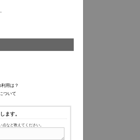
。
の利用は？
について
いします。
い点など教えてください。