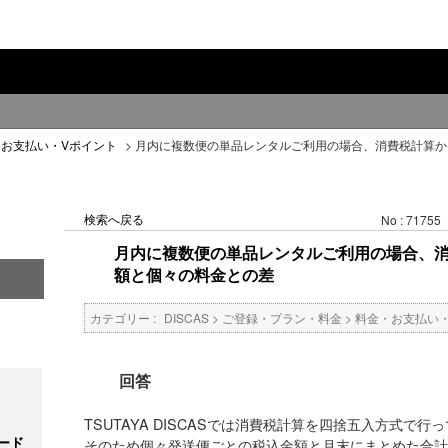
・お支払い・Vポイント
>
月内に複数便の単品レンタルご利用の場合、消費税計算か
検索へ戻る
No : 71755
月内に複数便の単品レンタルご利用の場合、
額と個々の料金との差
カテゴリー :
DISCAS
>
ご登録・プラン・料金
>
料金・お支払い
回答
TSUTAYA DISCASでは消費税計算を四捨五入方式で行
ード
そのため個々発送便ごとの税込金額と月末にまとめた合計