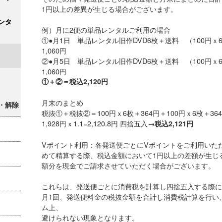
1円以上の差異が生じる場合がございます。
ンタ
例）月に2便の単品レンタルご利用の場合
①●月1日 単品レンタル旧作DVD6枚＋送料 （100円ｘ6枚＋
1,060円
②●月5日 単品レンタル旧作DVD6枚＋送料 （100円ｘ6枚＋
1,060円
①＋②＝税込2,120円
月末のまとめ
・解除
税抜①＋税抜②＝100円ｘ6枚＋364円＋100円ｘ6枚＋364
1,928円ｘ1.1=2,120.8円 四捨五入→
税込2,121円
Vポイント利用：各発送便ごとにVポイントをご利用いた
めて精算する際、税込金額において1円以上の差額が生じ
額分を現金でご請求させていただく場合がございます。
これらは、発送便ごとに消費税を計算し四捨五入する際に
月1回、発送便料金の税抜金額を合計し消費税計算を行い
ム上、
避けられない現象となります。