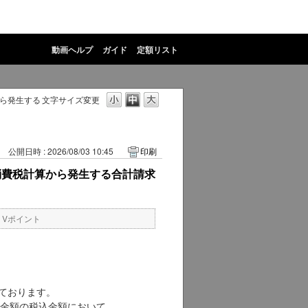
動画ヘルプ
ガイド
定額リスト
ら発生する
文字サイズ変更
公開日時 : 2026/08/03 10:45
印刷
消費税計算から発生する合計請求
・Vポイント
っております。
金額の税込金額において、