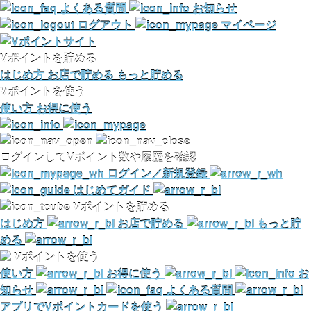
よくある質問
お知らせ
ログアウト
マイページ
Vポイントを貯める
はじめ方
お店で貯める
もっと貯める
Vポイントを使う
使い方
お得に使う
ログインしてVポイント数や履歴を確認
ログイン／新規登録
はじめてガイド
Vポイントを貯める
はじめ方
お店で貯める
もっと貯
める
Vポイントを使う
使い方
お得に使う
お
知らせ
よくある質問
アプリでVポイントカードを使う