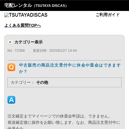
宅配レンタル
（TSUTAYA DISCAS）
ご利用ガイド
よくある質問TOPへ
カテゴリー表示
No : 72368
更新日時 : 2025/01/27 14:44
中古販売の商品注文受付中に休会や退会はできます
か？
カテゴリー：
その他
注文確定までマイページでの休退会申請は、できません。
発送確定後に操作をお願い致します。なお、商品注文受付中に
休退会を