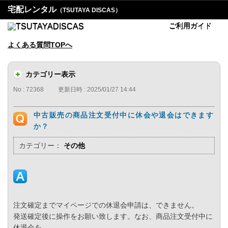
宅配レンタル
（TSUTAYA DISCAS）
ご利用ガイド
よくある質問TOPへ
カテゴリー表示
No : 72368
更新日時 : 2025/01/27 14:44
中古販売の商品注文受付中に休会や退会はできます
か？
カテゴリー：
その他
注文確定までマイページでの休退会申請は、できません。
発送確定後に操作をお願い致します。なお、商品注文受付中に
休退会を