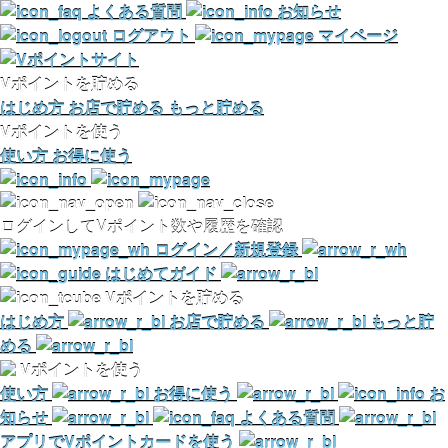
よくある質問
お知らせ
ログアウト
マイページ
Vポイントを貯める
はじめ方
お店で貯める
もっと貯める
Vポイントを使う
使い方
お得に使う
ログインしてVポイント数や履歴を確認
ログイン／新規登録
はじめてガイド
Vポイントを貯める
はじめ方
お店で貯める
もっと貯
める
Vポイントを使う
使い方
お得に使う
お
知らせ
よくある質問
アプリでVポイントカードを使う