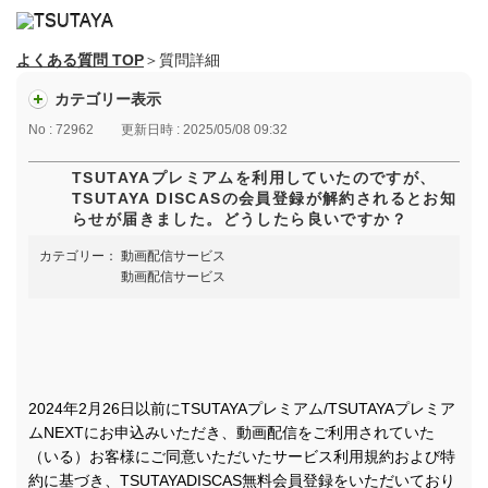
よくある質問 TOP
＞質問詳細
カテゴリー表示
No : 72962
更新日時 : 2025/05/08 09:32
TSUTAYAプレミアムを利用していたのですが、
TSUTAYA DISCASの会員登録が解約されるとお知
らせが届きました。どうしたら良いですか？
カテゴリー：
動画配信サービス
動画配信サービス
2024年2月26日以前にTSUTAYAプレミアム/TSUTAYAプレミア
ムNEXTにお申込みいただき、動画配信をご利用されていた
（いる）お客様にご同意いただいたサービス利用規約および特
約に基づき、TSUTAYADISCAS無料会員登録をいただいており