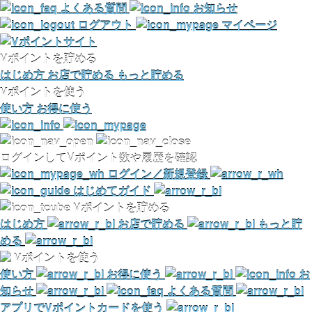
よくある質問
お知らせ
ログアウト
マイページ
Vポイントを貯める
はじめ方
お店で貯める
もっと貯める
Vポイントを使う
使い方
お得に使う
ログインしてVポイント数や履歴を確認
ログイン／新規登録
はじめてガイド
Vポイントを貯める
はじめ方
お店で貯める
もっと貯
める
Vポイントを使う
使い方
お得に使う
お
知らせ
よくある質問
アプリでVポイントカードを使う